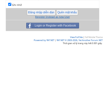
Ghi nhớ
Register Instead as new User
Login or Register with Facebook
View Full Site
|
Yaf Mobile Theme
Powered by YAF.NET
|
YAF.NET © 2003-2026, Yet Another Forum.NET
Thời gian xử lý trang này hết 0.001 giây.