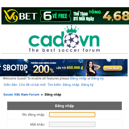
Welcome Guest! To enable all features please
Đăng nhập
or
Đăng ký
.
Diễn đàn
Chủ đề có bài mới
Tìm kiếm
Đăng nhập
Đăng ký
Soccer Việt Nam Forum
»
Đăng nhập
Đăng nhập
Tên đăng nhập:
Mật khẩu: