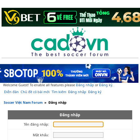
Welcome Guest! To enable all features please
Đăng nhập
or
Đăng ký
.
Diễn đàn
Chủ đề có bài mới
Tìm kiếm
Đăng nhập
Đăng ký
Soccer Việt Nam Forum
»
Đăng nhập
Đăng nhập
Tên đăng nhập:
Mật khẩu: