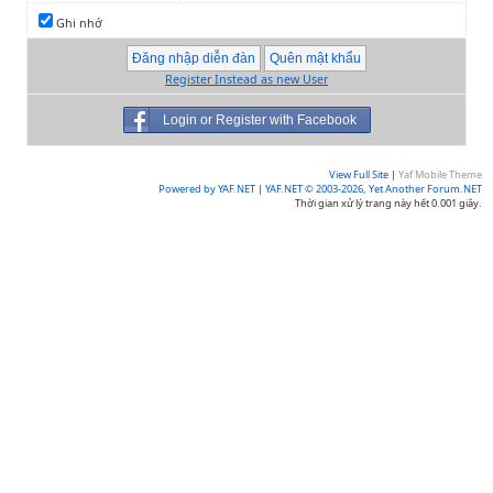
Ghi nhớ
Register Instead as new User
Login or Register with Facebook
View Full Site
|
Yaf Mobile Theme
Powered by YAF.NET
|
YAF.NET © 2003-2026, Yet Another Forum.NET
Thời gian xử lý trang này hết 0.001 giây.