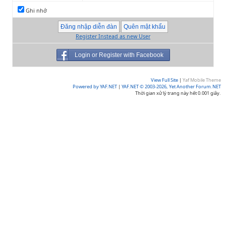
Ghi nhớ
Register Instead as new User
Login or Register with Facebook
View Full Site
|
Yaf Mobile Theme
Powered by YAF.NET
|
YAF.NET © 2003-2026, Yet Another Forum.NET
Thời gian xử lý trang này hết 0.001 giây.