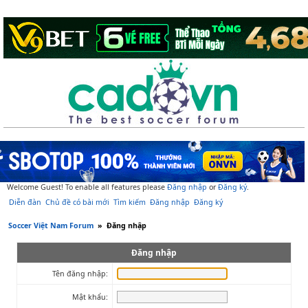
Welcome Guest! To enable all features please
Đăng nhập
or
Đăng ký
.
Diễn đàn
Chủ đề có bài mới
Tìm kiếm
Đăng nhập
Đăng ký
Soccer Việt Nam Forum
»
Đăng nhập
Đăng nhập
Tên đăng nhập:
Mật khẩu: