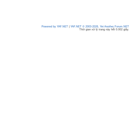
Powered by YAF.NET
|
YAF.NET © 2003-2026, Yet Another Forum.NET
Thời gian xử lý trang này hết 0.002 giây.