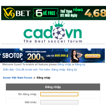
Welcome Guest! To enable all features please
Đăng nhập
or
Đăng ký
.
Diễn đàn
Chủ đề có bài mới
Tìm kiếm
Đăng nhập
Đăng ký
Soccer Việt Nam Forum
»
Đăng nhập
Đăng nhập
Tên đăng nhập:
Mật khẩu: