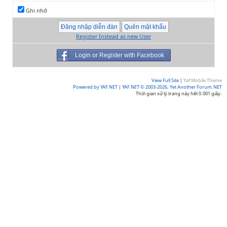
Ghi nhớ
Register Instead as new User
Login or Register with Facebook
View Full Site
|
Yaf Mobile Theme
Powered by YAF.NET
|
YAF.NET © 2003-2026, Yet Another Forum.NET
Thời gian xử lý trang này hết 0.001 giây.