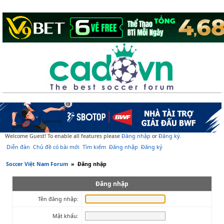
Welcome Guest! To enable all features please
Đăng nhập
or
Đăng ký
.
Diễn đàn
Chủ đề có bài mới
Tìm kiếm
Đăng nhập
Đăng ký
Soccer Việt Nam Forum
»
Đăng nhập
Đăng nhập
Tên đăng nhập:
Mật khẩu: