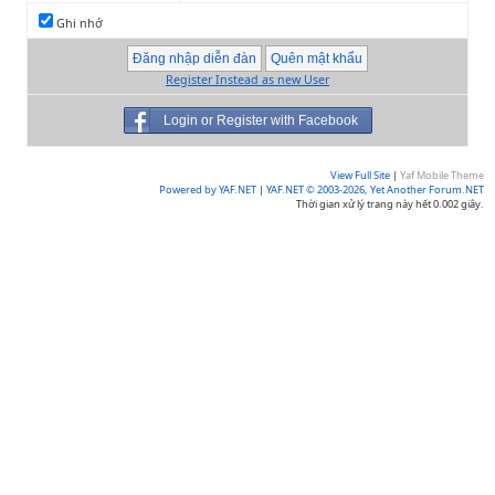
Ghi nhớ
Register Instead as new User
Login or Register with Facebook
View Full Site
|
Yaf Mobile Theme
Powered by YAF.NET
|
YAF.NET © 2003-2026, Yet Another Forum.NET
Thời gian xử lý trang này hết 0.002 giây.