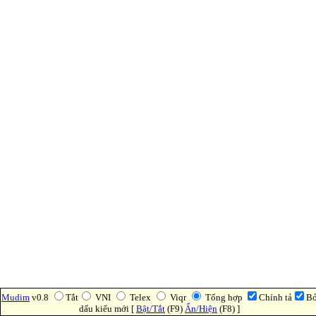
Mudim
v0.8
Tắt
VNI
Telex
Viqr
Tổng hợp
Chính tả
B
dấu kiểu mới [
Bật/Tắt
(F9)
Ẩn/Hiện
(F8) ]