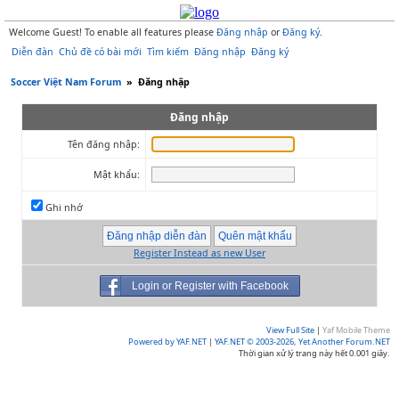
Welcome Guest! To enable all features please
Đăng nhập
or
Đăng ký
.
Diễn đàn
Chủ đề có bài mới
Tìm kiếm
Đăng nhập
Đăng ký
Soccer Việt Nam Forum
»
Đăng nhập
Đăng nhập
Tên đăng nhập:
Mật khẩu:
Ghi nhớ
Register Instead as new User
Login or Register with Facebook
View Full Site
|
Yaf Mobile Theme
Powered by YAF.NET
|
YAF.NET © 2003-2026, Yet Another Forum.NET
Thời gian xử lý trang này hết 0.001 giây.