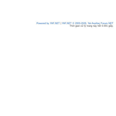
Powered by YAF.NET
|
YAF.NET © 2003-2026, Yet Another Forum.NET
Thời gian xử lý trang này hết 0.001 giây.